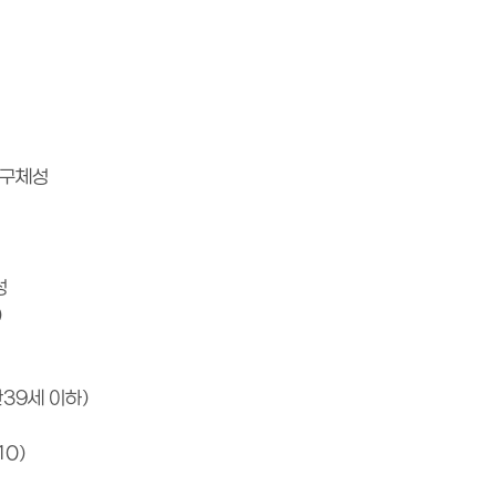
 구체성
성
)
만39세 이하)
10)