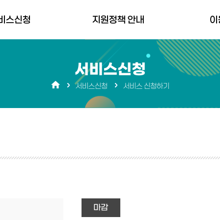
비스신청
지원정책 안내
이
청하기
경상남도 지원정책
경남바로서
서비스신청
생애주기별저출생대응
공지사항
서비스신청
서비스 신청하기
지원정책
FAQ
분야별 지원정책 플랫폼
장애 문의
마감