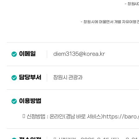
-
창
원시
-
창원시에
머물면서 개별 자유여행 
이메일
diem3135@korea.kr
담당부서
창원시 관광과
이용방법
 신청방법 : 온라인(경남 바로 서비스)https://baro.g