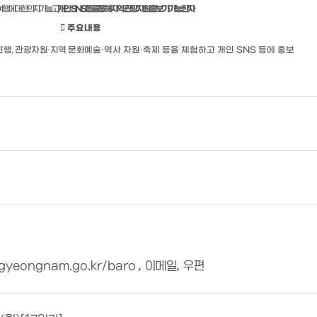
여행에 대한 의지가 높고
개인
SNS
등을 통해 지역 관광자원 홍보가 가능한 자

주요내용
진행
,
관광자원
·
지역 문화
예술
·
역사 자원
·
축제 등을 체험하고 개인
SNS
등에 홍보
yeongnam.go.kr/baro , 이메일, 우편