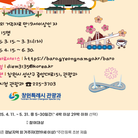
5. 4. 11. ~ 5. 31.
중
5
~
30
일간
(
*
4
박 이상
29
박 이하
선택
)

참여대상
기준
경남지역 외 거주자
(
만
19
세 이상
)
*
주민등록 초본 제출