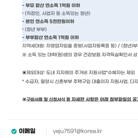
-
부모 합산 연소득
1
억원 이하
‣
(
직장인
,
사업자 등 소득있는 청년
)
-
본인 연소득
5
천만원이하
‣
(
청년 부부
)
-
부부합산 연소득
1
억원 이하
지역세대원
:
자영업자임을 증빙
(
사업자등록증 등
) / (
청년
)
부
※
소득 있는 대학
(
원
)
생의 경우 건강보험 자격득실확인서 
▣
제외대상
:
도내 지자체의 주거비 지원사업
*
수혜자는 제외
*
수급자
, 밀양시
신혼부부 주택구입 대출이자 지원사업
,
다자
자세한 사항은 아래 첨부파일의 공
▣
구비서류 및 신청서식 등
이메일
yeju7591@korea.kr