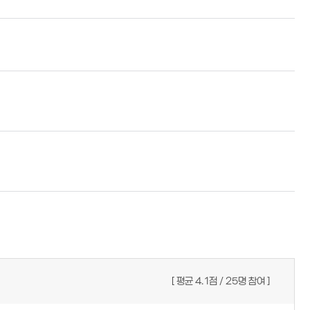
평균
4.1
점
25
명 참여