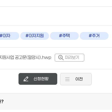
#이자
#이자지원
#주택
#주거
지원사업 공고문(밀양시).hwp
미리보기
신청현황
이전
까?