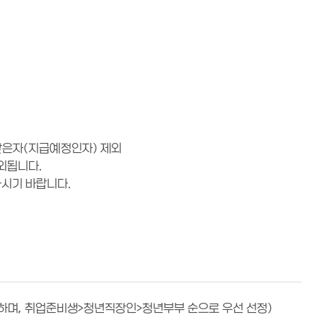
받은자(지급예정인자) 제외
외됩니다.
하시기 바랍니다.
정하며, 취업준비생>청년직장인>청년부부 순으로 우선 선정)