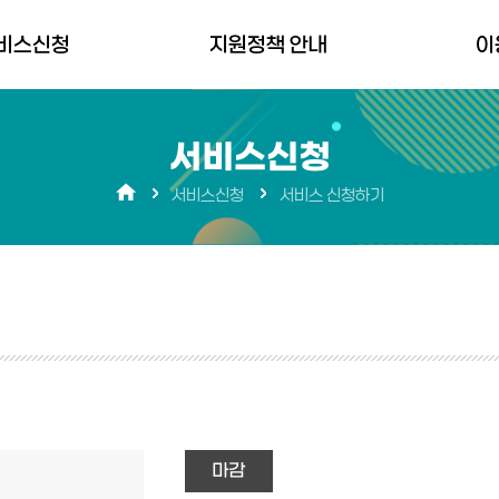
비스신청
지원정책 안내
이
청하기
경상남도 지원정책
경남바로서
서비스신청
생애주기별저출생대응
공지사항
서비스신청
서비스 신청하기
지원정책
FAQ
분야별 지원정책 플랫폼
장애 문의
마감