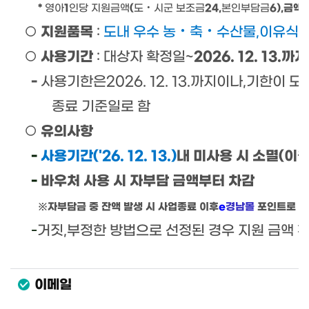
*
1
(
24,
6),
금액차
영아
인당 지원금액
도
‧
시군 보조금
본인부담금
○
지원품목
:
도내 우수 농
‧
축
‧
수산물
,
이유식 
○
사용기간
:
대상자 확정일
~
2026. 12. 13.
까지
-
사용기한은
2026. 12. 13.
까지이나
,
기한이 도
종료 기준일로 함
○
유의사항
-
사용기간
('26. 12. 13.)
내 미사용 시 소멸
(
이
-
바우처 사용 시 자부담 금액부터 차감
자부담금 중 잔액 발생 시 사업종료 이후
e
경남몰
포인트로 전
※
-
거짓
,
부정한 방법으로 선정된 경우 지원 금액 
이메일