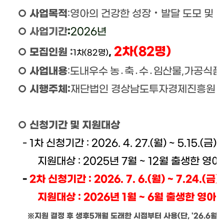
○
사업목적
:
영아의 건강한 성장
‧
발달 도모 및 
○
사업기간
:
2026
년
2
차
(82
명
)
○
모집인원
:
,
1
차
(82명
)
○
사업내용
:
도내우수 농
․
축
․
수
․
임산물
,
가공식품
○
시행주체
:
재단법인 경상남도투자경제진흥원
○
신청기간 및 지원대상
-
1
차 신청기간
: 2026. 4. 27.(
월
) ~ 5.15.(
금
)
지원대상
: 2025
년
7
월
~ 12
월 출생한 영아
-
2
차 신청기간
: 2026. 7. 6.(
월
) ~ 7.24.(
금
)
지원대상
: 2026
년
1
월
~ 6
월 출생한 영아
※
지원 결정 후 생후
5
개월 도래한 시점부터 사용
(
단
, '26.6
월생