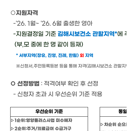
○
지원자격
-'26. 1
월
~ '26. 6
월 출생한
영아
-
지원결정일 기준
김해시보건소 관할지역
*
에 
(
부
,
모 중에 한 명 같이 등재
)
*
서부지역
(
장유
,
진영
,
진례
,
한림
)
외
지역
※
신청서
,
주민등록등본 등을 통해 자격
(
김해시보건소 관할지역거
○
선정방법
:
적격여부 확인 후 선정
-
신청자 초과 시 우선순위 기준 적용
우선순위 기준
동일 
▷
1
순위
:
영양플러스사업 미수혜자
▷
차순위 순으로
▷
2
순위
:
주거
/
의료급여 수급가구