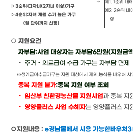
예
1. 1
순위 내에
⇒
▷
3
순위
:
다자녀
(2
자녀 이상
)
가구
예
2. 2
순위 내에
▷
4
순위
:
자녀 개월 수가 높은 가구
정
(
일 단위까지 산정
)
○
지원요건
-
자부담
:
사업 대상자는 자부담
6
만원
(
지원금액
‧
주거
‧
의료급여 수급 가구는 자부담 면제
※
생계급여수급가구는 지원 대상에서 제외
,
농식품 바우처 사업
-
중복 지원 불가
:
중복 지원 여부 조회
‧
임산부 친환경농산물 지원사업
과 중복 지원
‧
영양플러스 사업 수혜자
는 영양플러스 지원 
○
지원내용
:
e
경남몰에서 사용 가능한바우처
30