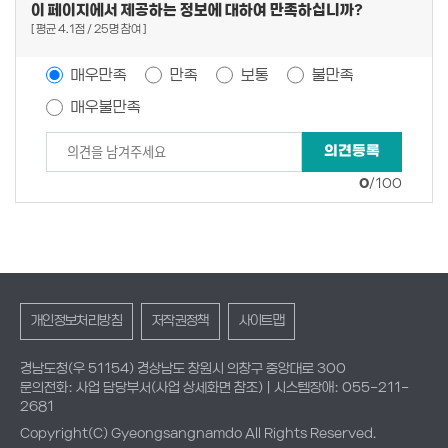
이 페이지에서 제공하는 정보에 대하여 만족하십니까?
평균
4.1
점
25
명 참여
매우만족
만족
보통
불만족
매우불만족
0
/100
개인정보처리방침
저작권정책
사이트맵
경남도청(우 51154) 경상남도 창원시 의창구 중앙대로 300
문의전화: 사업 담당부서(사업 상세화면 참조) | 시스템장애: 055-211-
2681
Copyright(C) Gyeongsangnamdo All Rights Reserved.