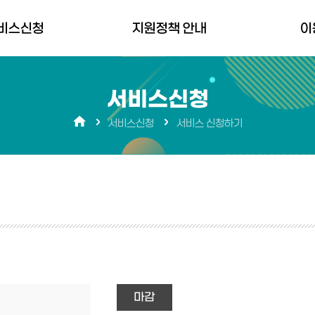
비스신청
지원정책 안내
이
청하기
경상남도 지원정책
경남바로서
서비스신청
생애주기별저출생대응
공지사항
서비스신청
서비스 신청하기
지원정책
FAQ
분야별 지원정책 플랫폼
장애 문의
마감