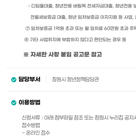
-
디딤돌대출
,
청년전용 버팀목 전세자금대출
,
청년전용 
전월세보증금 대출
,
청년 임차보증금 이자지원 등 사업,
⑦
임차보증금
1
억원 초과 또는
월 임차료
60
만원 초과 주
⑧
기타 사업취지에 부합하지 않다고 판단되는 경우 등
※
자세한 사항 붙임 공고문 참고
담당부서
창원시 청년정책담당관
이용방법
신청서류 : 아래 첨부파일 참조 또는 창원시 누리집 공
접수방법
- 온라인 접수