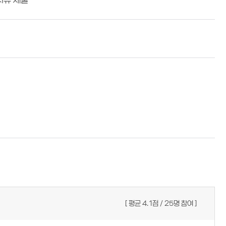
서류 제출
평균
4.1
점
25
명 참여