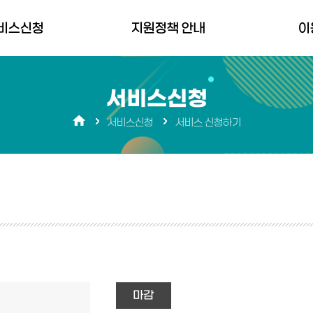
비스신청
지원정책 안내
이
청하기
경상남도 지원정책
경남바로서
서비스신청
생애주기별저출생대응
공지사항
서비스신청
서비스 신청하기
지원정책
FAQ
분야별 지원정책 플랫폼
장애 문의
마감